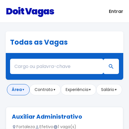
Doit Vagas
Entrar
Todas as Vagas
Área
Contrato
Experiência
Salário
▼
▼
▼
▼
Auxiliar Administrativo
Fortaleza
Efetivo
1 vaga(s)