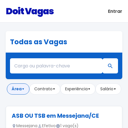
Doit Vagas
Entrar
Todas as Vagas
Área
Contrato
Experiência
Salário
▼
▼
▼
▼
ASB OU TSB em Messejana/CE
Messejana
Efetivo
1 vaga(s)