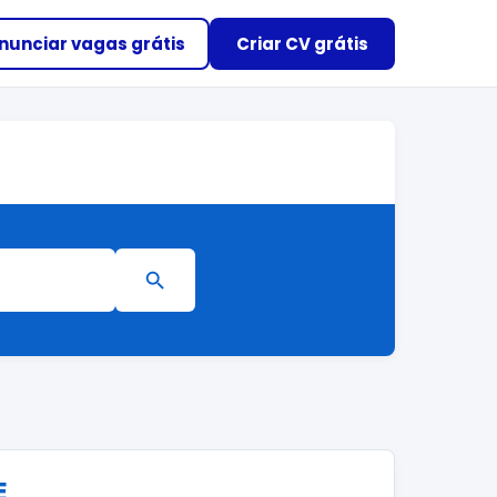
nunciar vagas grátis
Criar CV grátis
E