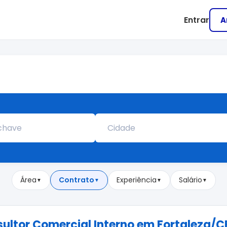
Entrar
A
Área
Contrato
Experiência
Salário
▼
▼
▼
▼
ultor Comercial Interno em Fortaleza/C