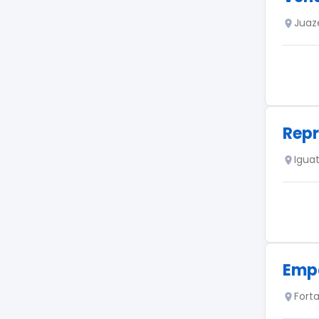
Juaz
Repr
Igua
Emp
Fort