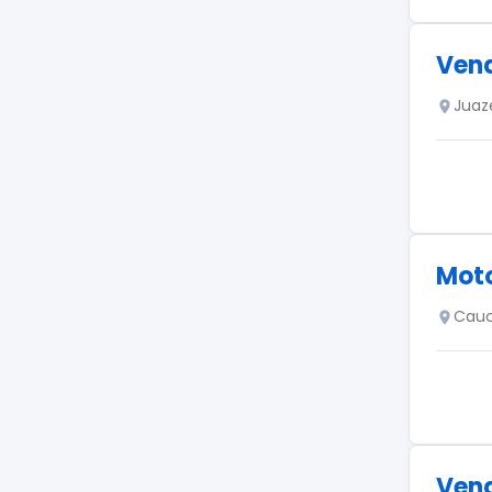
Vend
Juaz
Moto
Cauc
Vend