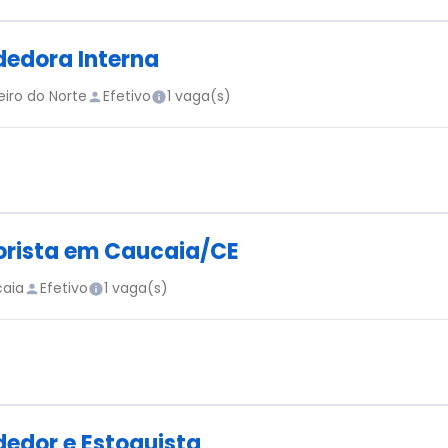
edora Interna
eiro do Norte
Efetivo
1 vaga(s)
rista em Caucaia/CE
aia
Efetivo
1 vaga(s)
edor e Estoquista