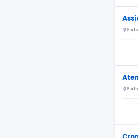
Assi
Fort
Aten
Fort
Cron