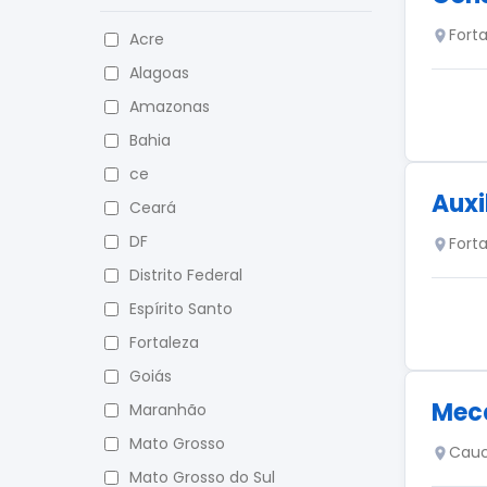
Fort
Acre
Alagoas
Amazonas
Bahia
ce
Auxi
Ceará
DF
Fort
Distrito Federal
Espírito Santo
Fortaleza
Goiás
Mecâ
Maranhão
Mato Grosso
Cauc
Mato Grosso do Sul