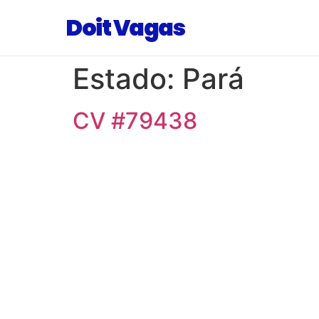
Doit Vagas
Estado:
Pará
CV #79438