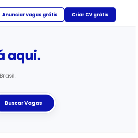
Anunciar vagas grátis
Criar CV grátis
 aqui.
rasil.
Buscar Vagas