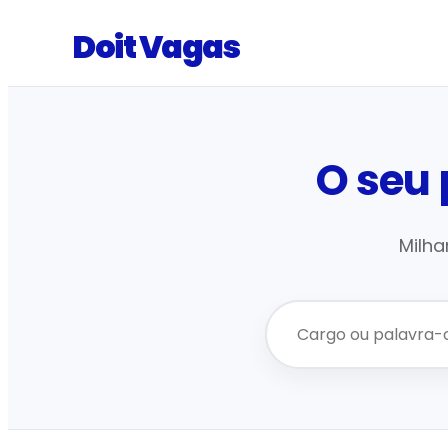
Doit Vagas
O seu
Milha