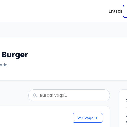
Entrar
 Burger
mada
Ver Vaga