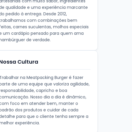
artesanais com muito sabor, ingredientes
de qualidade e uma experiência marcante
do pedido à entrega. Desde 2012,
trabalhamos com combinações bem
feitas, carnes suculentas, molhos especiais
e um cardápio pensado para quem ama
hambúrguer de verdade.
Nossa Cultura
Trabalhar na Meatpacking Burger é fazer
parte de uma equipe que valoriza agilidade,
responsabilidade, capricho e boa
comunicação. Nosso dia a dia é dinâmico,
com foco em atender bem, manter o
padrão dos produtos e cuidar de cada
detalhe para que o cliente tenha sempre a
melhor experiência.