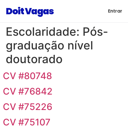
Doit Vagas
Entrar
Escolaridade:
Pós-
graduação nível
doutorado
CV #80748
CV #76842
CV #75226
CV #75107