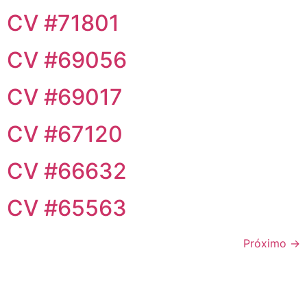
CV #71801
CV #69056
CV #69017
CV #67120
CV #66632
CV #65563
Próximo
→