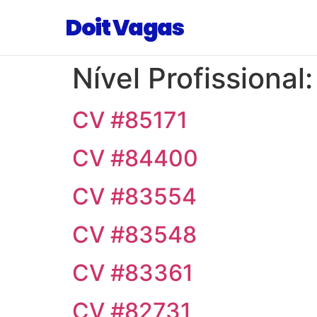
Doit Vagas
Nível Profissional
CV #85171
CV #84400
CV #83554
CV #83548
CV #83361
CV #82731