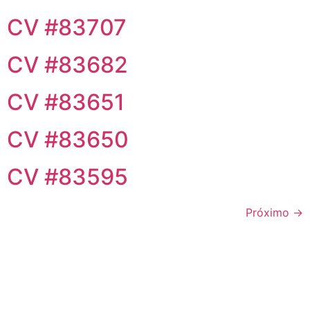
CV #83707
CV #83682
CV #83651
CV #83650
CV #83595
Próximo
→