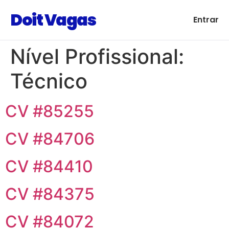
Doit Vagas
Entrar
Nível Profissional:
Técnico
CV #85255
CV #84706
CV #84410
CV #84375
CV #84072