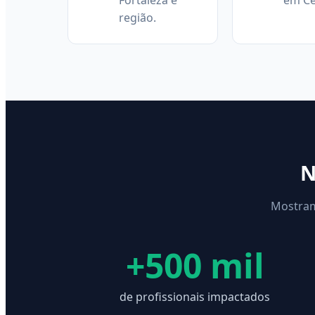
Fortaleza e
em Ce
região.
N
Mostram
+500 mil
de profissionais impactados