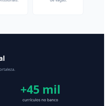
fissionais.
de vagas.
al
rtaleza.
+45 mil
currículos no banco