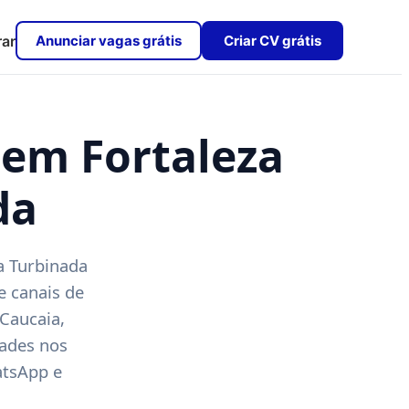
rar
Anunciar vagas grátis
Criar CV grátis
em Fortaleza
da
a Turbinada
e canais de
Caucaia,
dades nos
atsApp e