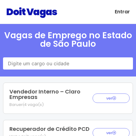
Doit Vagas
Entrar
Vagas de Emprego no Estado
de São Paulo
Vendedor Interno – Claro
Empresas
ver
Barueri
4 vaga(s)
Recuperador de Crédito PCD
ver