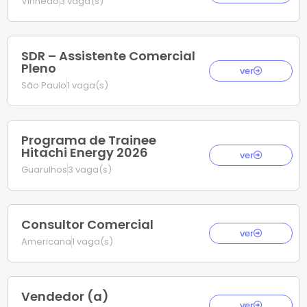
Vinhedo
3 vaga(s)
SDR – Assistente Comercial
Pleno
ver
São Paulo
1 vaga(s)
Programa de Trainee
Hitachi Energy 2026
ver
Guarulhos
3 vaga(s)
Consultor Comercial
ver
Americana
1 vaga(s)
Vendedor (a)
ver