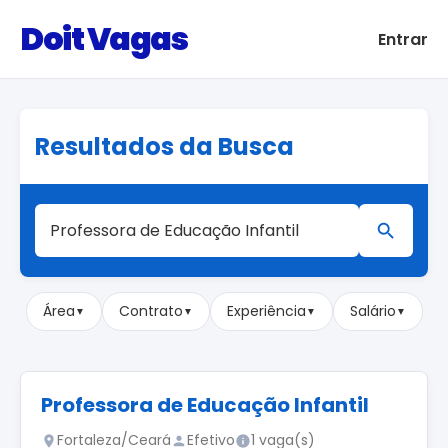
Doit Vagas
Entrar
Resultados da Busca
Área
Contrato
Experiência
Salário
▼
▼
▼
▼
Professora de Educação Infantil
Fortaleza/Ceará
Efetivo
1 vaga(s)