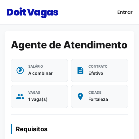
Doit Vagas
Entrar
Agente de Atendimento
SALÁRIO
CONTRATO
A combinar
Efetivo
VAGAS
CIDADE
1 vaga(s)
Fortaleza
Requisitos