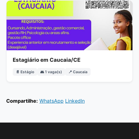
Estagiário em Caucaia/CE
📄 Estágio
👥 1 vaga(s)
📍 Caucaia
Compartilhe:
WhatsApp
LinkedIn