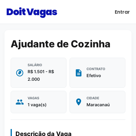
Doit Vagas
Entrar
Ajudante de Cozinha
SALÁRIO
CONTRATO
R$ 1.501 - R$
Efetivo
2.000
VAGAS
CIDADE
1 vaga(s)
Maracanaú
Descrição da Vaga