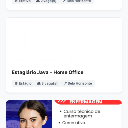
📄 Efetivo
👥 2 vaga(s)
📍 Belo Horizonte
Estagiário Java – Home Office
📄 Estágio
👥 3 vaga(s)
📍 Belo Horizonte