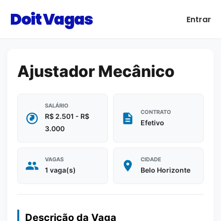
Doit Vagas
Entrar
Ajustador Mecânico
SALÁRIO
CONTRATO
R$ 2.501 - R$
Efetivo
3.000
VAGAS
CIDADE
1 vaga(s)
Belo Horizonte
Descrição da Vaga