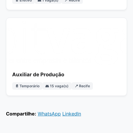
📄 Efetivo
👥 1 vaga(s)
📍 Recife
Auxiliar de Produção
📄 Temporário
👥 15 vaga(s)
📍 Recife
Compartilhe:
WhatsApp
LinkedIn