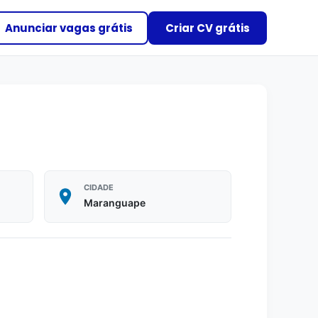
Anunciar vagas grátis
Criar CV grátis
CIDADE
Maranguape