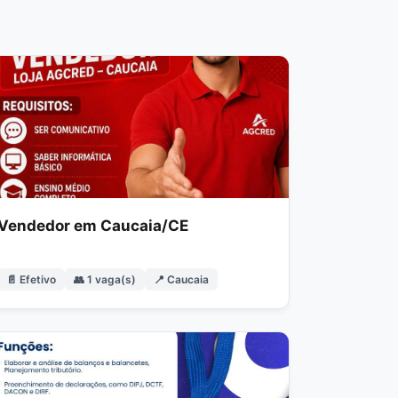
Vendedor em Caucaia/CE
📄 Efetivo
👥 1 vaga(s)
📍 Caucaia