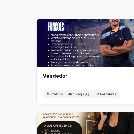
Vendedor
📄 Efetivo
👥 1 vaga(s)
📍 Fortaleza