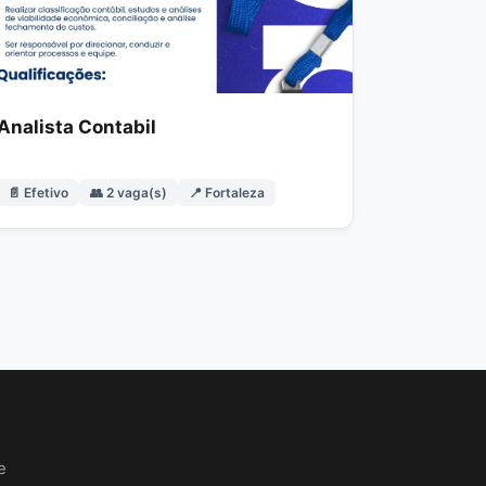
Analista Contabil
📄 Efetivo
👥 2 vaga(s)
📍 Fortaleza
e