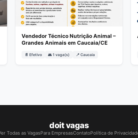
Vendedor Técnico Nutrição Animal –
Grandes Animais em Caucaia/CE
📄 Efetivo
👥 1 vaga(s)
📍 Caucaia
doit vagas
Ver Todas as Vagas
Para Empresas
Contato
Política de Privacidad