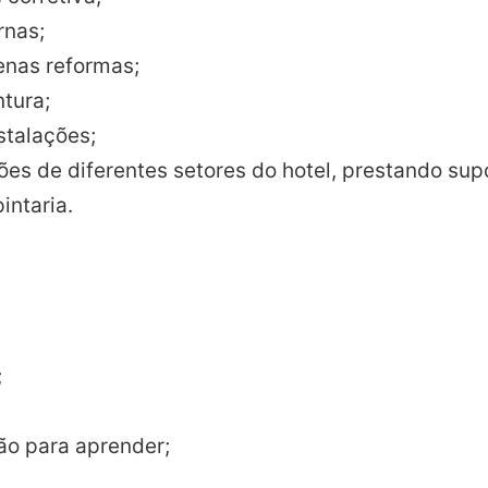
rnas;
enas reformas;
ntura;
stalações;
es de diferentes setores do hotel, prestando supo
intaria.
;
ção para aprender;