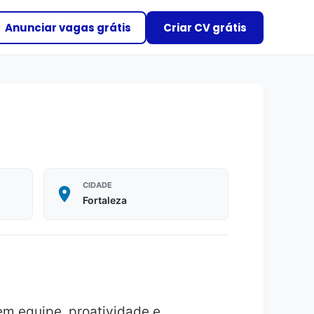
Anunciar vagas grátis
Criar CV grátis
CIDADE
Fortaleza
m equipe, proatividade e