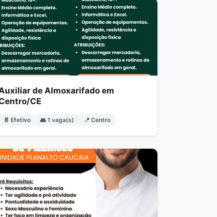
Auxiliar de Almoxarifado em
Centro/CE
📄 Efetivo
👥 1 vaga(s)
📍 Centro