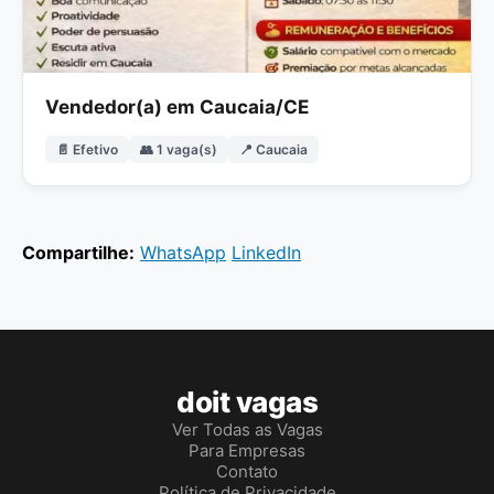
Vendedor(a) em Caucaia/CE
📄 Efetivo
👥 1 vaga(s)
📍 Caucaia
Compartilhe:
WhatsApp
LinkedIn
doit vagas
Ver Todas as Vagas
Para Empresas
Contato
Política de Privacidade