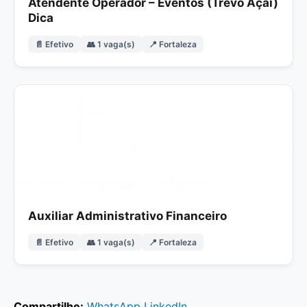
Atendente Operador – Eventos (Trevo Açaí)
Dica
📄 Efetivo
👥 1 vaga(s)
📍 Fortaleza
Auxiliar Administrativo Financeiro
📄 Efetivo
👥 1 vaga(s)
📍 Fortaleza
Compartilhe:
WhatsApp
LinkedIn