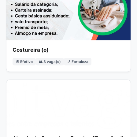
Costureira (o)
📄 Efetivo
👥 3 vaga(s)
📍 Fortaleza