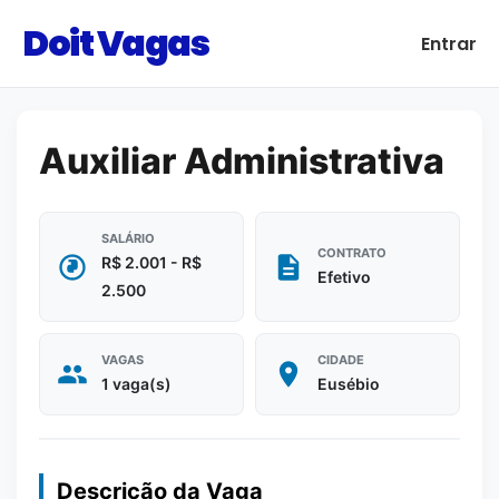
Doit Vagas
Entrar
Auxiliar Administrativa
SALÁRIO
CONTRATO
R$ 2.001 - R$
Efetivo
2.500
VAGAS
CIDADE
1 vaga(s)
Eusébio
Descrição da Vaga