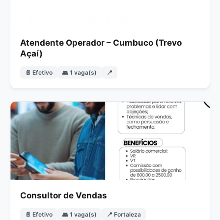
Atendente Operador – Cumbuco (Trevo
Açaí)
📄 Efetivo
👥 1 vaga(s)
📍
Consultor de Vendas
📄 Efetivo
👥 1 vaga(s)
📍 Fortaleza