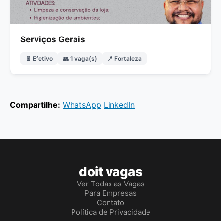
Serviços Gerais
📄 Efetivo
👥 1 vaga(s)
📍 Fortaleza
Compartilhe:
WhatsApp
LinkedIn
doit vagas
Ver Todas as Vagas
Para Empresas
Contato
Política de Privacidade