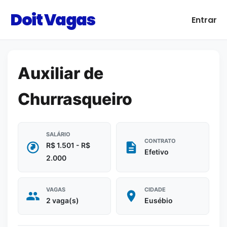
Doit Vagas
Entrar
Auxiliar de
Churrasqueiro
SALÁRIO
CONTRATO
R$ 1.501 - R$
Efetivo
2.000
VAGAS
CIDADE
2 vaga(s)
Eusébio