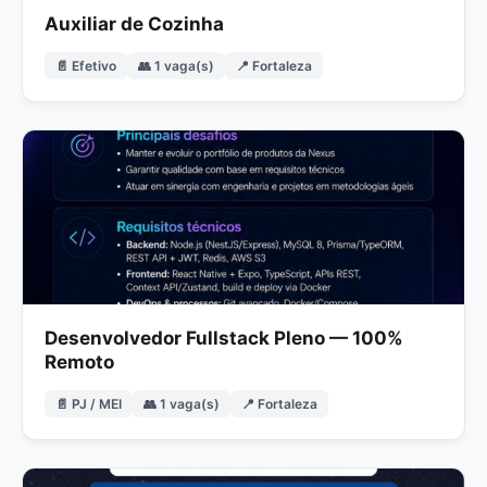
Auxiliar de Cozinha
📄 Efetivo
👥 1 vaga(s)
📍 Fortaleza
Desenvolvedor Fullstack Pleno — 100%
Remoto
📄 PJ / MEI
👥 1 vaga(s)
📍 Fortaleza