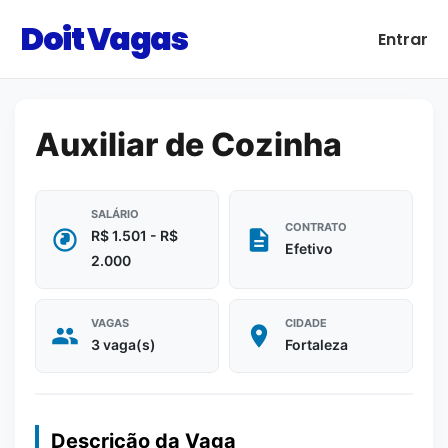
Doit Vagas
Entrar
Auxiliar de Cozinha
SALÁRIO
CONTRATO
R$ 1.501 - R$
Efetivo
2.000
VAGAS
CIDADE
3 vaga(s)
Fortaleza
Descrição da Vaga