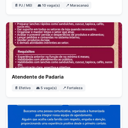
📄 PJ / MEI
👥 10 vaga(s)
📍 Maracanaú
Atendente de Padaria
📄 Efetivo
👥 5 vaga(s)
📍 Fortaleza