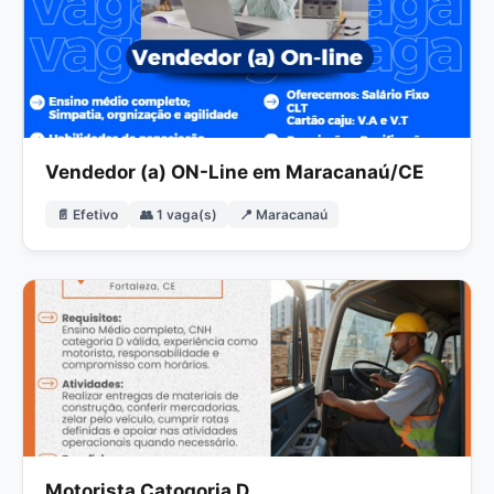
Vendedor (a) ON-Line em Maracanaú/CE
📄 Efetivo
👥 1 vaga(s)
📍 Maracanaú
Motorista Catogoria D