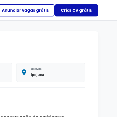
Anunciar vagas grátis
Criar CV grátis
CIDADE
Ipojuca