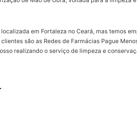
rização de Mão de Obra, voltada para à limpeza 
 localizada em Fortaleza no Ceará, mas temos em
is clientes são as Redes de Farmácias Pague Men
sso realizando o serviço de limpeza e conservaçã
r