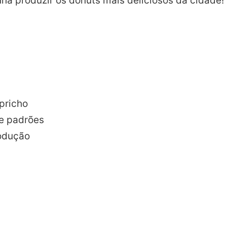
ha produzir os donuts mais deliciosos da cidade!
pricho
 e padrões
rodução