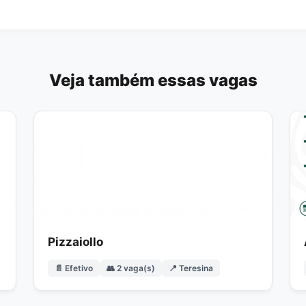
Veja também essas vagas
Pizzaiollo
📄 Efetivo
👥 2 vaga(s)
📍 Teresina