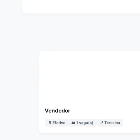
Vendedor
📄 Efetivo
👥 1 vaga(s)
📍 Teresina