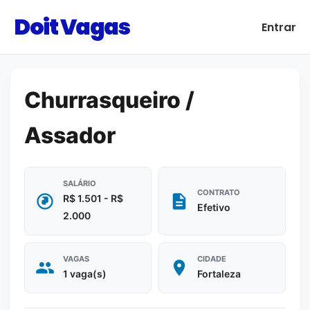
Doit Vagas
Entrar
Churrasqueiro /
Assador
SALÁRIO
CONTRATO
R$ 1.501 - R$
Efetivo
2.000
VAGAS
CIDADE
1 vaga(s)
Fortaleza