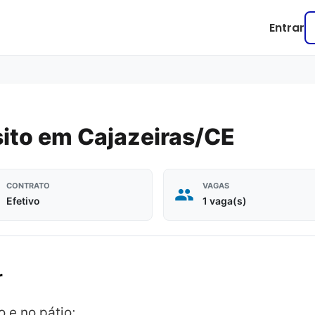
Entrar
ito em Cajazeiras/CE
CONTRATO
VAGAS
Efetivo
1 vaga(s)
r
 e no pátio;