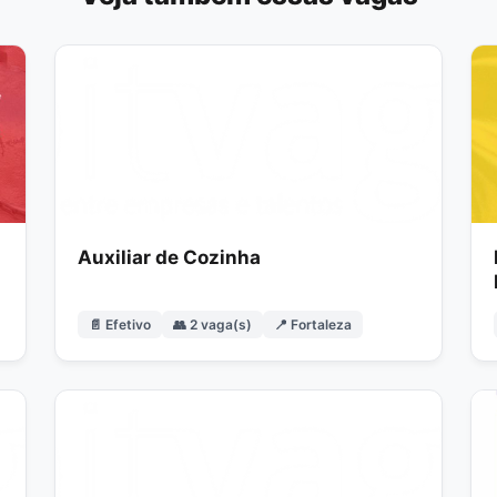
Auxiliar de Cozinha
📄 Efetivo
👥 2 vaga(s)
📍 Fortaleza