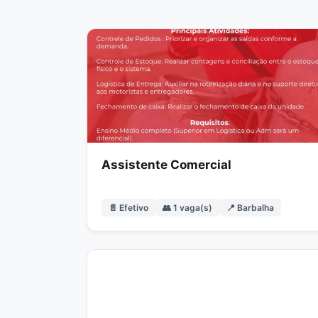
Assistente Comercial
📄 Efetivo
👥 1 vaga(s)
📍 Barbalha