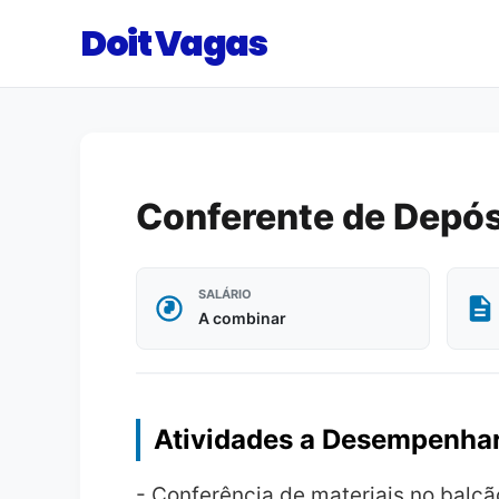
Doit Vagas
Conferente de Depós
SALÁRIO
A combinar
Atividades a Desempenha
- Conferência de materiais no balcão