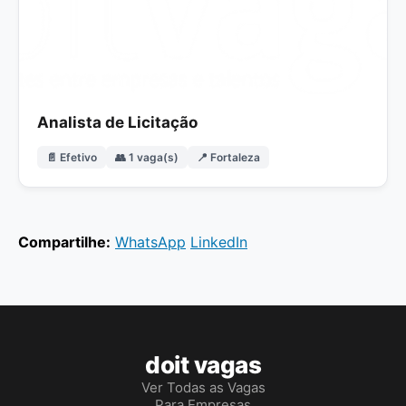
Analista de Licitação
📄 Efetivo
👥 1 vaga(s)
📍 Fortaleza
Compartilhe:
WhatsApp
LinkedIn
doit vagas
Ver Todas as Vagas
Para Empresas