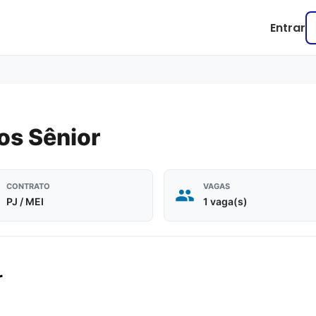
Entrar
os Sênior
CONTRATO
VAGAS
PJ / MEI
1 vaga(s)
r