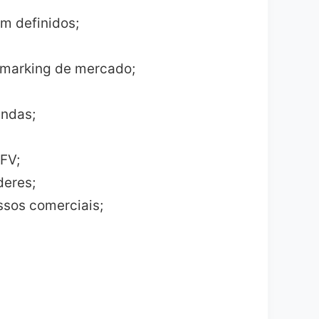
m definidos;
hmarking de mercado;
endas;
RFV;
deres;
ssos comerciais;