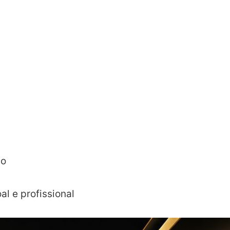
ão
l e profissional