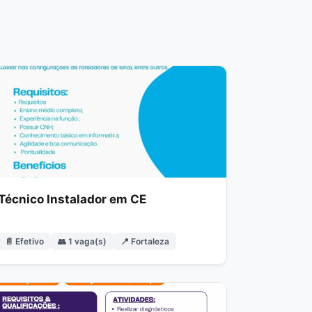
Técnico Instalador em CE
📄 Efetivo
👥 1 vaga(s)
📍 Fortaleza