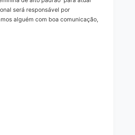
minina de alto padrão para atuar
onal será responsável por
curamos alguém com boa comunicação,