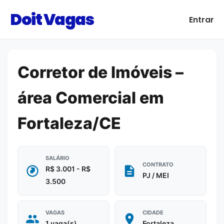
Doit Vagas
Entrar
Corretor de Imóveis –
área Comercial em
Fortaleza/CE
SALÁRIO
CONTRATO
R$ 3.001 - R$
PJ / MEI
3.500
VAGAS
CIDADE
1 vaga(s)
Fortaleza