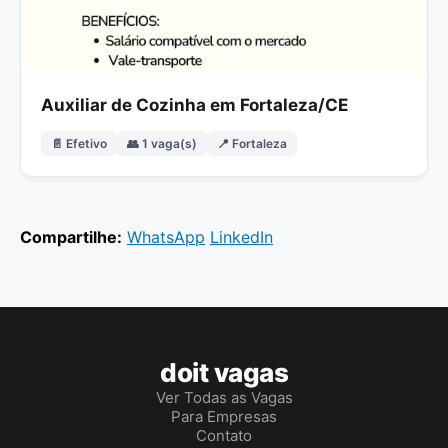
Auxiliar de Cozinha em Fortaleza/CE
📄 Efetivo
👥 1 vaga(s)
📍 Fortaleza
Compartilhe:
WhatsApp
LinkedIn
doit vagas
Ver Todas as Vagas
Para Empresas
Contato