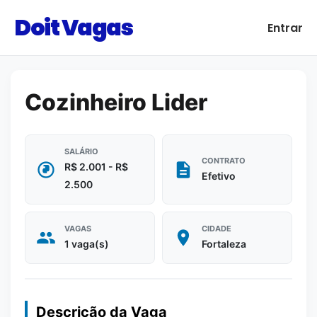
Doit Vagas
Entrar
Cozinheiro Lider
SALÁRIO
CONTRATO
R$ 2.001 - R$
Efetivo
2.500
VAGAS
CIDADE
1 vaga(s)
Fortaleza
Descrição da Vaga