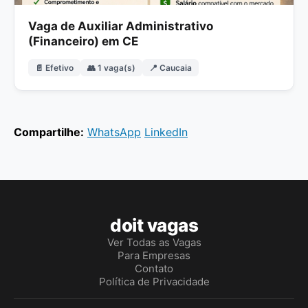
Vaga de Auxiliar Administrativo
(Financeiro) em CE
📄 Efetivo
👥 1 vaga(s)
📍 Caucaia
Compartilhe:
WhatsApp
LinkedIn
doit vagas
Ver Todas as Vagas
Para Empresas
Contato
Política de Privacidade