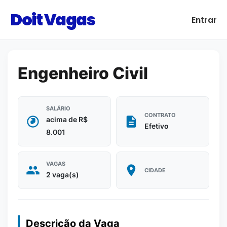
Doit Vagas
Entrar
Engenheiro Civil
SALÁRIO
CONTRATO
acima de R$
Efetivo
8.001
VAGAS
CIDADE
2 vaga(s)
Descrição da Vaga