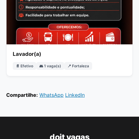
Lavador(a)
📄 Efetivo
👥 1 vaga(s)
📍 Fortaleza
Compartilhe:
WhatsApp
LinkedIn
doit vagas