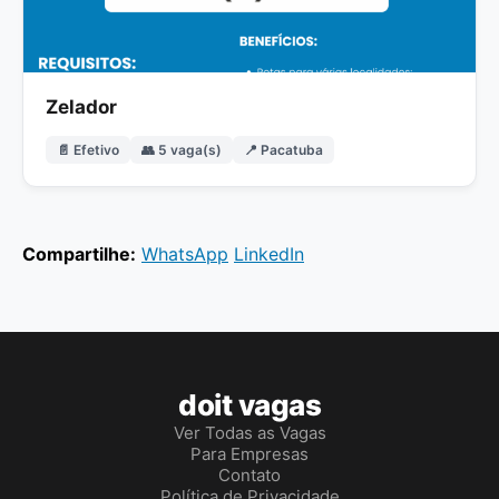
Zelador
📄 Efetivo
👥 5 vaga(s)
📍 Pacatuba
Compartilhe:
WhatsApp
LinkedIn
doit vagas
Ver Todas as Vagas
Para Empresas
Contato
Política de Privacidade