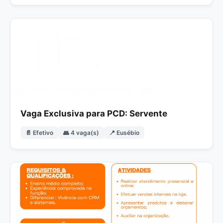
Vaga Exclusiva para PCD: Servente
📄 Efetivo
👥 4 vaga(s)
📍 Eusébio