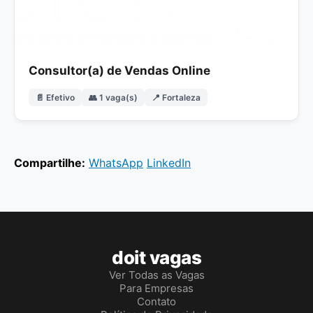
Consultor(a) de Vendas Online
📄 Efetivo
👥 1 vaga(s)
📍 Fortaleza
Compartilhe:
WhatsApp
LinkedIn
doit vagas
Ver Todas as Vagas
Para Empresas
Contato