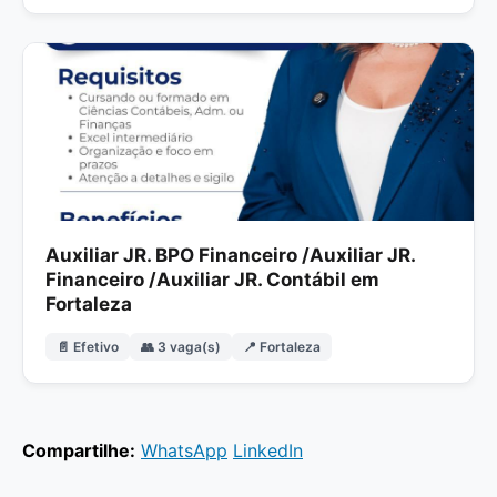
Auxiliar JR. BPO Financeiro /Auxiliar JR.
Financeiro /Auxiliar JR. Contábil em
Fortaleza
📄 Efetivo
👥 3 vaga(s)
📍 Fortaleza
Compartilhe:
WhatsApp
LinkedIn