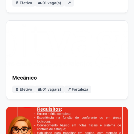
📄 Efetivo
👥 01 vaga(s)
📍
Mecânico
📄 Efetivo
👥 01 vaga(s)
📍 Fortaleza