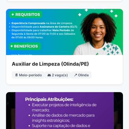
Auxiliar de Limpeza (Olinda/PE)
📄 Meio-período
👥 2 vaga(s)
📍 Olinda