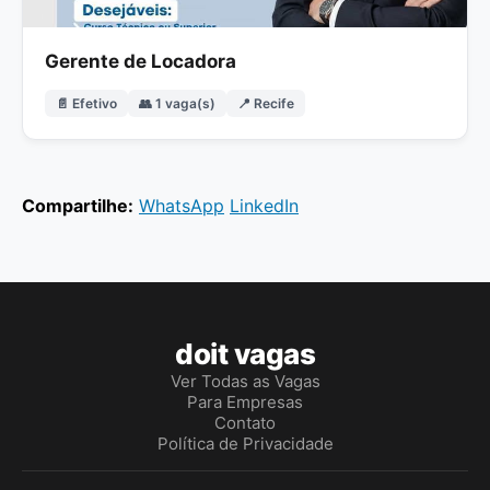
Gerente de Locadora
📄 Efetivo
👥 1 vaga(s)
📍 Recife
Compartilhe:
WhatsApp
LinkedIn
doit vagas
Ver Todas as Vagas
Para Empresas
Contato
Política de Privacidade