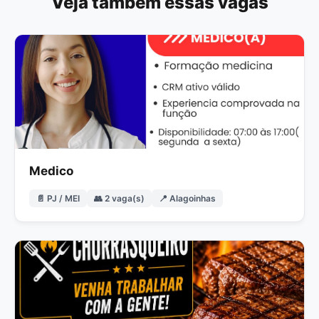
Veja também essas vagas
Medico
📄 PJ / MEI
👥 2 vaga(s)
📍 Alagoinhas