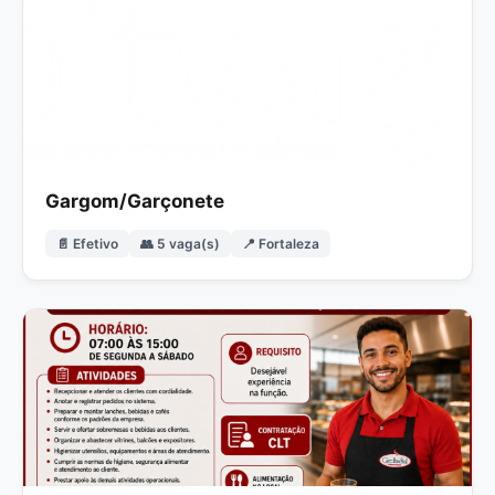
Gargom/Garçonete
📄 Efetivo
👥 5 vaga(s)
📍 Fortaleza