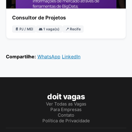
Consultor de Projetos
📄 PJ / MEI
👥 1 vaga(s)
📍 Recife
Compartilhe:
WhatsApp
LinkedIn
doit vagas
Ver Todas as Vagas
Para Empresas
Contato
Política de Privacidade