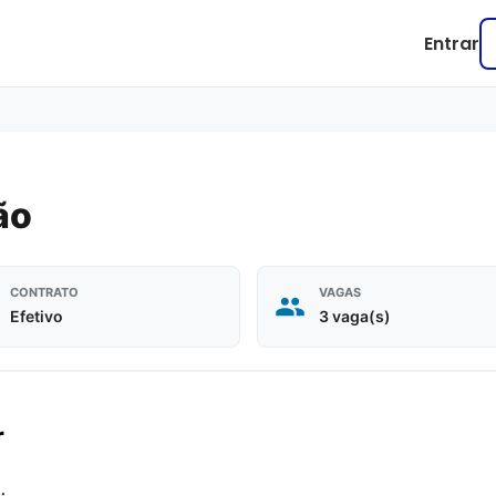
Entrar
ão
CONTRATO
VAGAS
Efetivo
3 vaga(s)
r